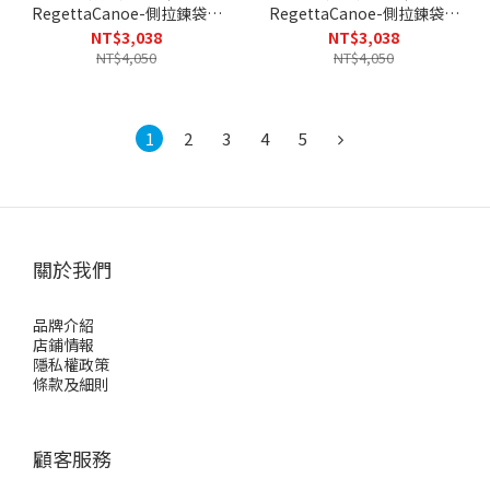
RegettaCanoe-側拉鍊袋鼠
RegettaCanoe-側拉鍊袋鼠
鞋休閒鞋CJGS1305(DBR-深
鞋休閒鞋CJGS1305(BLK-黑
NT$3,038
NT$3,038
棕色)
色)
NT$4,050
NT$4,050
1
2
3
4
5
關於我們
品牌介紹
店鋪情報
隱私權政策
條款及細則
顧客服務