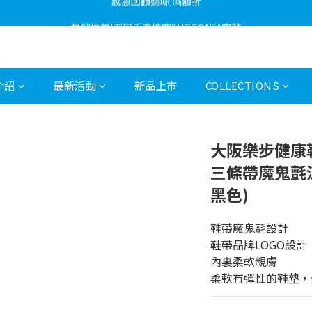
感恩回饋媽咪 滿額折
👟熱銷推薦!不用手直接穿SUTTON秒穿鞋👟
感恩回饋媽咪 滿額折
介紹
最新活動
新品上市
COLLECTIONS
大阪樂步健康鞋 R
三條帶魔鬼氈涼鞋
黑色)
鞋帶魔鬼氈設計
鞋帶品牌LOGO設計
內裏柔軟親膚
柔軟有彈性的鞋墊，