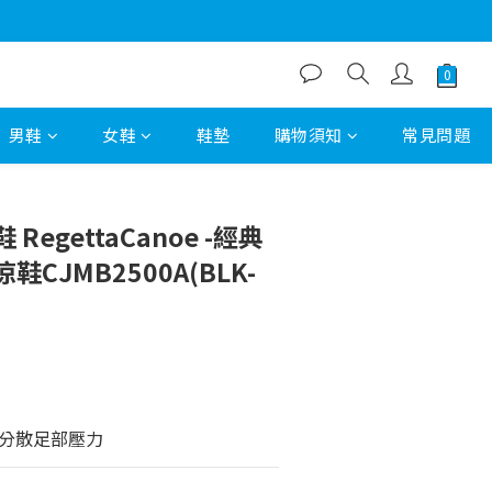
男鞋
女鞋
鞋墊
購物須知
常見問題
egettaCanoe -經典
CJMB2500A(BLK-
分散足部壓力