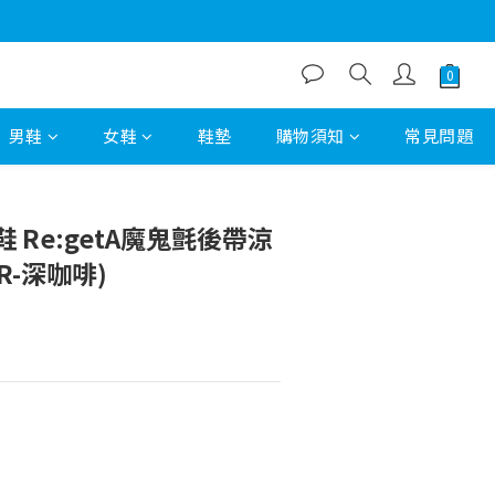
男鞋
女鞋
鞋墊
購物須知
常見問題
立即購買
 Re:getA魔鬼氈後帶涼
R-深咖啡)