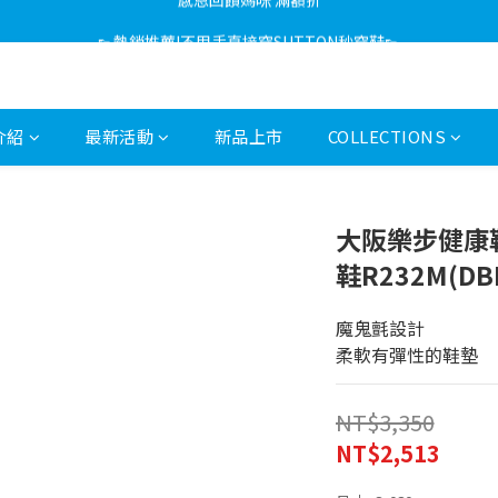
感恩回饋媽咪 滿額折
👟熱銷推薦!不用手直接穿SUTTON秒穿鞋👟
感恩回饋媽咪 滿額折
介紹
最新活動
新品上市
COLLECTIONS
大阪樂步健康鞋
鞋R232M(DB
魔鬼氈設計
柔軟有彈性的鞋墊
NT$3,350
NT$2,513