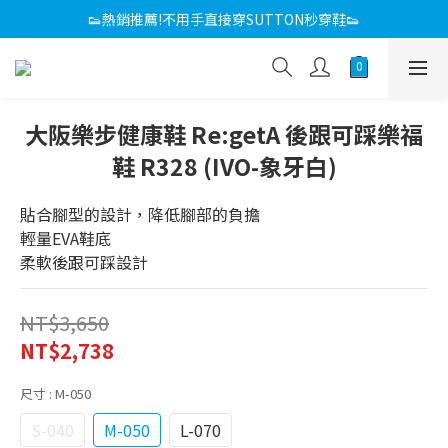
感恩回饋媽咪 滿額折
👟熱銷推薦!不用手直接穿SUTTON秒穿鞋👟
感恩回饋媽咪 滿額折
大阪樂步健康鞋 Re:getA 後跟可踩樂福
鞋 R328 (IVO-象牙白)
貼合腳型的設計，降低腳部的負擔
輕量EVA鞋底
柔軟後跟可踩設計
NT$3,650
NT$2,738
尺寸
: M-050
S-040
M-050
L-070