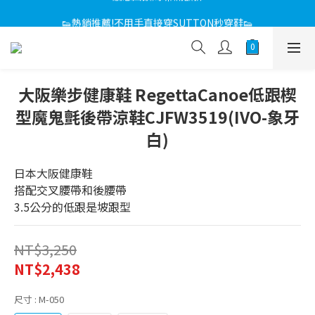
感恩回饋媽咪 滿額折
👟熱銷推薦!不用手直接穿SUTTON秒穿鞋👟
感恩回饋媽咪 滿額折
大阪樂步健康鞋 RegettaCanoe低跟楔
型魔鬼氈後帶涼鞋CJFW3519(IVO-象牙
白)
日本大阪健康鞋
搭配交叉腰帶和後腰帶
3.5公分的低跟是坡跟型
NT$3,250
NT$2,438
尺寸
: M-050