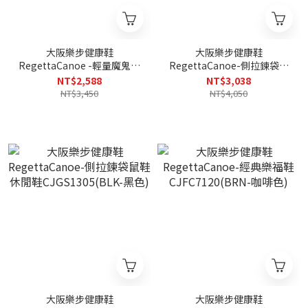
大阪樂步健康鞋
大阪樂步健康鞋
RegettaCanoe -輕量魔鬼氈
RegettaCanoe-側拉鍊袋鼠
後帶涼鞋CJEW7604(IVO-象
鞋休閒鞋CJGS1305(DBR-深
NT$2,588
NT$3,038
牙白)
棕色)
NT$3,450
NT$4,050
大阪樂步健康鞋
大阪樂步健康鞋