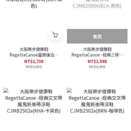
售完
大阪樂步健康鞋
大阪樂步健康鞋
RegettaCanoe蛋跟復古風
RegettaCanoe -經典三條帶
後帶厚底鞋CJES6141(BLK-
魔鬼氈涼鞋
NT$2,738
NT$2,588
黑色)
CJMB2500A(BLK-黑色)
NT$3,650
NT$3,450