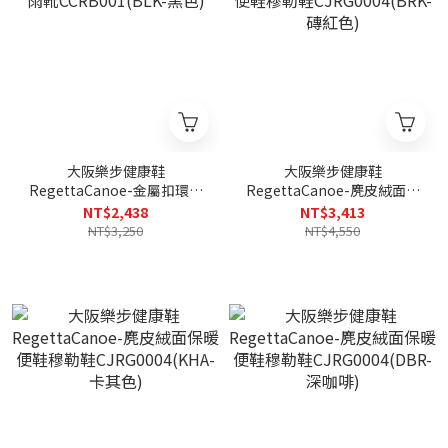
大阪樂步健康鞋
大阪樂步健康鞋
RegettaCanoe-金屬扣環中
RegettaCanoe-麂皮絨面保
筒雨靴CCRB001(BLK-黑色)
暖便鞋穆勒鞋
NT$2,438
NT$3,413
CJRG0004(BRK-磚紅色)
NT$3,250
NT$4,550