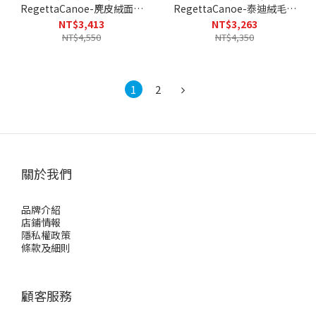
RegettaCanoe-麂皮絨面保
RegettaCanoe-泰迪絨毛兩
暖便鞋穆勒鞋
穿式便鞋穆勒鞋 CJRG0002
NT$3,413
NT$3,263
CJRG0004(BLK-黑色)
(BLK-黑色/DBR-深咖
NT$4,550
NT$4,350
色/BEG-米白色)
1
2
關於我們
品牌介紹
店鋪情報
隱私權政策
條款及細則
顧客服務