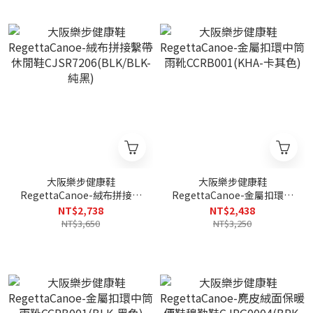
大阪樂步健康鞋
大阪樂步健康鞋
RegettaCanoe-絨布拼接繫
RegettaCanoe-金屬扣環中
帶休閒鞋
筒雨靴CCRB001(KHA-卡其
NT$2,738
NT$2,438
CJSR7206(BLK/BLK-純黑)
色)
NT$3,650
NT$3,250