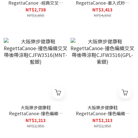
RegettaCanoe -經典交叉帶
RegettaCanoe-套入式秒穿
魔鬼氈後帶涼鞋
鞋輕便商務鞋休閒鞋
NT$2,738
NT$3,413
CJMB2502a(BLK-黑色)
CJEW7504(BLKxBLK/純黑)
NT$3,650
NT$4,550
大阪樂步健康鞋
大阪樂步健康鞋
RegettaCanoe-撞色編織交
RegettaCanoe-撞色編織交
叉帶後帶涼鞋
叉帶後帶涼鞋
NT$2,213
NT$2,213
CJFW3516(MNT-藍銀)
CJFW3516(GPL-紫銀)
NT$2,950
NT$2,950