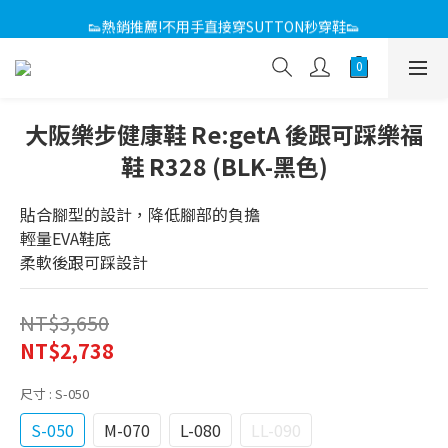
感恩回饋媽咪 滿額折
👟熱銷推薦!不用手直接穿SUTTON秒穿鞋👟
感恩回饋媽咪 滿額折
大阪樂步健康鞋 Re:getA 後跟可踩樂福
鞋 R328 (BLK-黑色)
貼合腳型的設計，降低腳部的負擔
輕量EVA鞋底
柔軟後跟可踩設計
NT$3,650
NT$2,738
尺寸
: S-050
S-050
M-070
L-080
LL-090