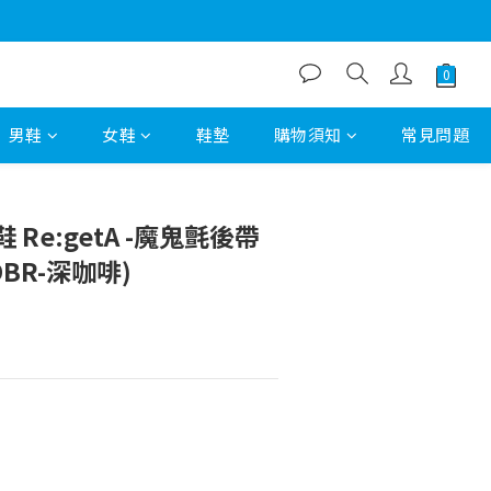
男鞋
女鞋
鞋墊
購物須知
常見問題
立即購買
Re:getA -魔鬼氈後帶
DBR-深咖啡)