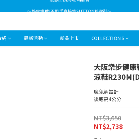
感恩回饋媽咪 滿額折
👟熱銷推薦!不用手直接穿SUTTON秒穿鞋👟
感恩回饋媽咪 滿額折
介紹
最新活動
新品上市
COLLECTIONS
大阪樂步健康鞋 
涼鞋R230M(
魔鬼氈設計
後底高4公分
NT$3,650
NT$2,738